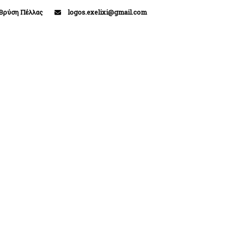
Βρύση Πέλλας
logos.exelixi@gmail.com
ΑΡΧΙΚΗ
ΣΧΕΤΙΚΑ ΜΕ ΕΜΑΣ
Ο