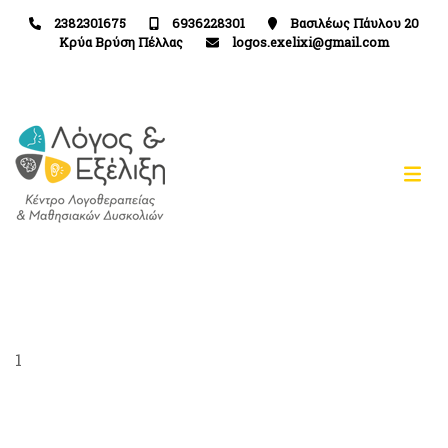
2382301675
6936228301
Βασιλέως Πάυλου 20
Κρύα Βρύση Πέλλας
logos.exelixi@gmail.com
1